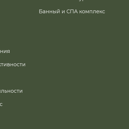
Банный и СПА комплекс
ния
ктивности
яльности
с