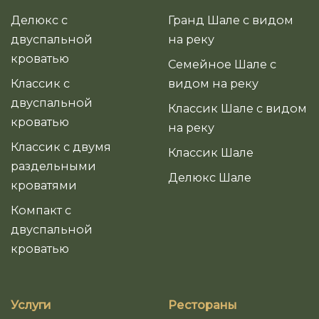
Делюкс с
Гранд Шале с видом
двуспальной
на реку
кроватью
Семейное Шале с
Классик с
видом на реку
двуспальной
Классик Шале с видом
кроватью
на реку
Классик с двумя
Классик Шале
раздельными
Делюкс Шале
кроватями
Компакт с
двуспальной
кроватью
Услуги
Рестораны